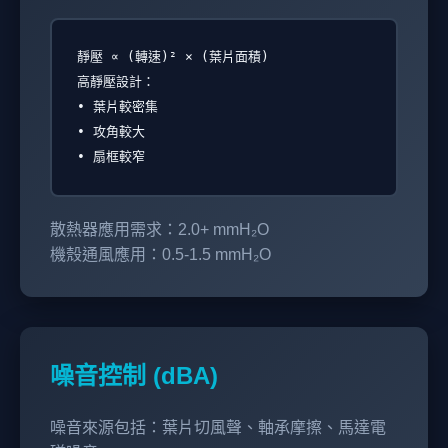
靜壓 ∝ (轉速)² × (葉片面積)
高靜壓設計：
• 葉片較密集
• 攻角較大
• 扇框較窄
散熱器應用需求：2.0+ mmH₂O
機殼通風應用：0.5-1.5 mmH₂O
噪音控制 (dBA)
噪音來源包括：葉片切風聲、軸承摩擦、馬達電