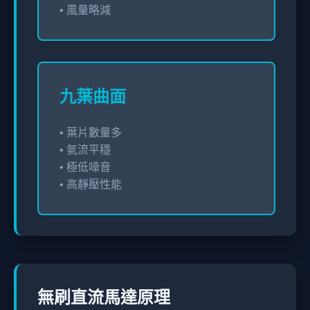
• 風量略減
九葉曲面
• 葉片數量多
• 氣流平穩
• 極低噪音
• 高靜壓性能
無刷直流馬達原理