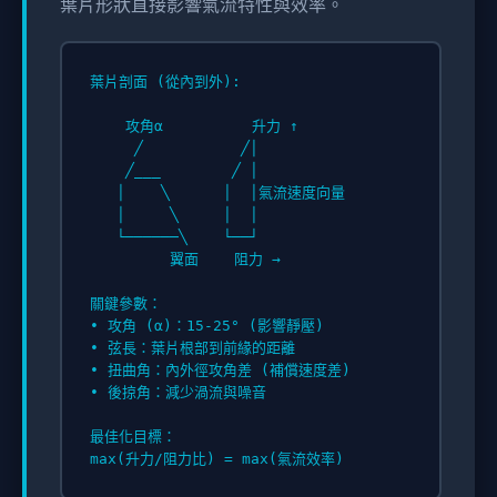
葉片形狀直接影響氣流特性與效率。
葉片剖面 (從內到外):

    攻角α          升力 ↑

     ╱           ╱│

    ╱___        ╱ │

   │    ╲      │  │氣流速度向量

   │     ╲     │  │

   └──────╲    └──┘

         翼面    阻力 →

關鍵參數：

• 攻角 (α)：15-25° (影響靜壓)

• 弦長：葉片根部到前緣的距離

• 扭曲角：內外徑攻角差 (補償速度差)

• 後掠角：減少渦流與噪音

最佳化目標：
