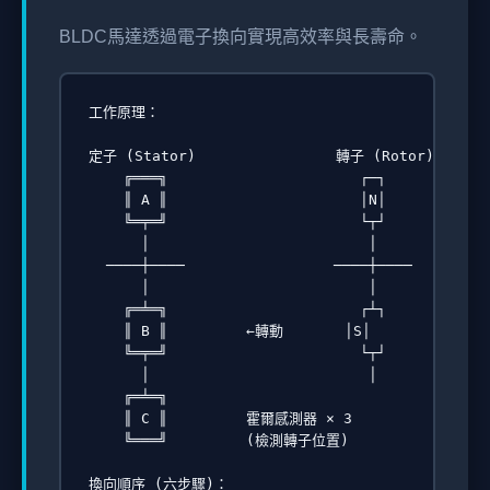
BLDC馬達透過電子換向實現高效率與長壽命。
工作原理：

定子 (Stator)                轉子 (Rotor)

    ╔═══╗                      ┌─┐

    ║ A ║                      │N│

    ╚═╤═╝                      └┬┘

      │                         │

  ────┼────                 ────┼────

      │                         │

    ╔═╧═╗                      ┌┴┐

    ║ B ║         ←轉動       │S│

    ╚═╤═╝                      └┬┘

      │                         │

    ╔═╧═╗

    ║ C ║         霍爾感測器 × 3

    ╚═══╝         (檢測轉子位置)

換向順序 (六步驟)：
