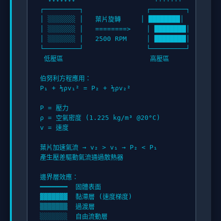
┌─────────┐                ┌─────────┐

│ ░░░░░░░ │   葉片旋轉     │ ████████│

│ ░░░░░░░ │   ========>    │ ████████│

│ ░░░░░░░ │   2500 RPM     │ ████████│

└─────────┘                └─────────┘

 低壓區                      高壓區

伯努利方程應用：

P₁ + ½ρv₁² = P₂ + ½ρv₂²

P = 壓力

ρ = 空氣密度 (1.225 kg/m³ @20°C)

v = 速度

葉片加速氣流 → v₂ > v₁ → P₂ < P₁

產生壓差驅動氣流通過散熱器

邊界層效應：

━━━━━━━  固體表面

▓▓▓▓▓▓▓  黏滯層 (速度梯度)

▒▒▒▒▒▒▒  過渡層
